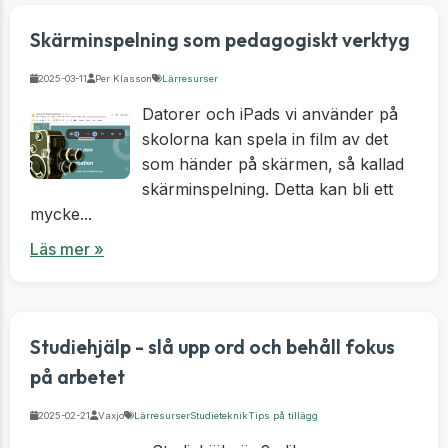
Skärminspelning som pedagogiskt verktyg
2025-03-11
Per Klasson
Lärresurser
Datorer och iPads vi använder på
skolorna kan spela in film av det
som händer på skärmen, så kallad
skärminspelning. Detta kan bli ett
mycke...
Läs mer »
Studiehjälp - slå upp ord och behåll fokus
på arbetet
2025-02-21
Vaxjo
Lärresurser
Studieteknik
Tips på tillägg