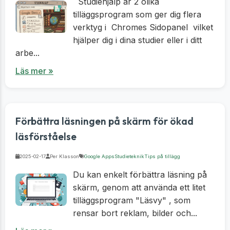
Studiehjälp är 2 olika
tilläggsprogram som ger dig flera
verktyg i Chromes Sidopanel vilket
hjälper dig i dina studier eller i ditt
arbe...
Läs mer »
Förbättra läsningen på skärm för ökad
läsförståelse
2025-02-17
Per Klasson
Google Apps
Studieteknik
Tips på tillägg
Du kan enkelt förbättra läsning på
skärm, genom att använda ett litet
tilläggsprogram "Läsvy" , som
rensar bort reklam, bilder och...