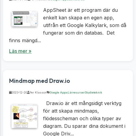
AppSheet är ett program där du
enkelt kan skapa en egen app,
utifrån ett Google Kalkylark, som då
fungerar som din databas. Det
finns mängd...
Läs mer »
Mindmap med Draw.io
2023-12-20
Per Klasson
Google Apps
Lärresurser
Studieteknik
Draw.io är ett mångsidigt verktyg
för att skapa mindmaps,
flödesscheman och olika typer av
diagram. Du sparar dina dokument i
Google Driv...