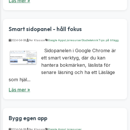
Läs mer »
Smart sidopanel - håll fokus
2024-04-08
Per Klasson
Google Apps
Lärresurser
Studieteknik
Tips på tillägg
Sidopanelen i Google Chrome är
ett smart verktyg, där du kan
hantera bokmärken, läslista för
senare läsning och ha ett Läsläge
som hjäl...
Läs mer »
Bygg egen app
2024-04-08
Per Klasson
Google Apps
Lärresurser