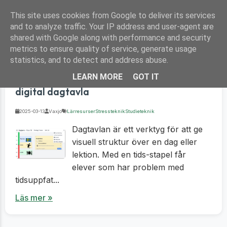
Hem
Fria Webbappar
Fler tjänster
This site uses cookies from Google to deliver its services
and to analyze traffic. Your IP address and user-agent are
shared with Google along with performance and security
metrics to ensure quality of service, generate usage
statistics, and to detect and address abuse.
Skapa struktur i klassrummet med en
LEARN MORE
GOT IT
digital dagtavla
2025-03-13
Vaxjo
Lärresurser
Stressteknik
Studieteknik
Dagtavlan är ett verktyg för att ge
visuell struktur över en dag eller
lektion. Med en tids-stapel får
elever som har problem med
tidsuppfat...
Läs mer »